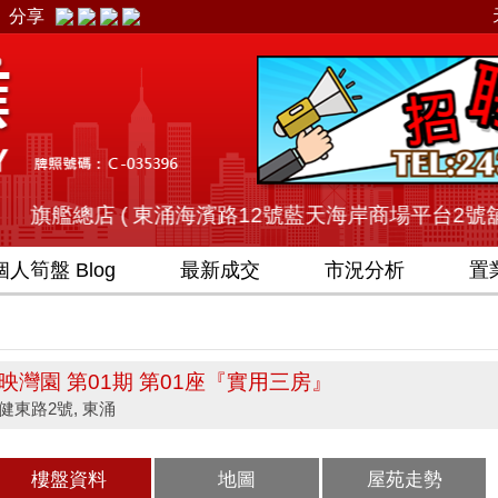
分享
艦總店 ( 東涌海濱路12號藍天海岸商場平台2號舖 ) - 電話 (852
個人
筍盤 Blog
最新成交
市況分析
置
映灣園 第01期 第01座『實用三房』
健東路2號, 東涌
樓盤資料
地圖
屋苑走勢