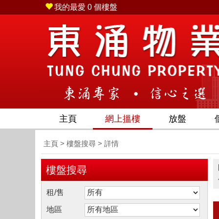
我的最愛
0
個樓盤
(852) 2436 2228 - 傳真 (852) 2385 7879 旗
主頁
網上搵樓
放盤
主頁
>
樓盤搜尋
> 詳情
樓盤搜尋
租/售
地區