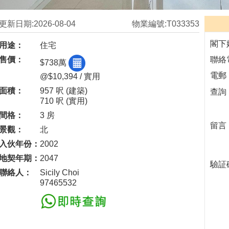
更新日期:2026-08-04
物業編號:T033353
閣下
用途：
住宅
售價：
聯絡
$738萬
電郵
@$10,394 / 實用
面積：
957 呎
(建築)
查詢
710 呎
(實用)
間格：
3 房
留言
景觀：
北
入伙年份：
2002
地契年期：
2047
驗証
聯絡人：
Sicily Choi
97465532