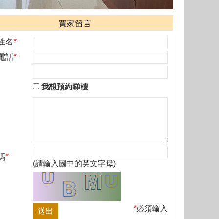
買家留言
姓名
*
電話
*
我想預約睇樓
碼
*
(請輸入圖中的英文字母)
*
必須輸入