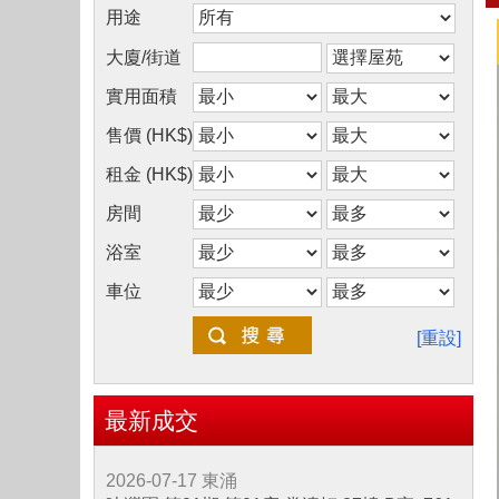
用途
大廈/街道
實用面積
售價 (HK$)
租金 (HK$)
房間
浴室
車位
[重設]
最新成交
2026-07-17
東涌