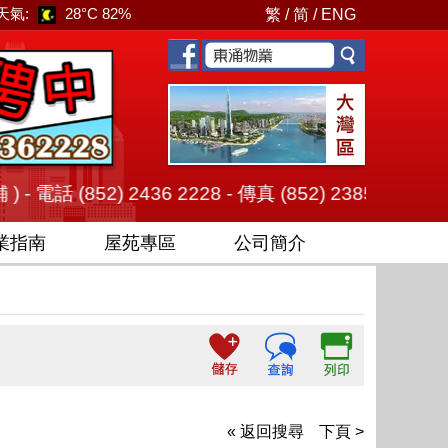
天氣:
28°C
82%
繁
/
简
/
ENG
) 2436 2228 - 傳真 (852) 2385 7879 旗艦總店
業指南
屋苑專區
公司簡介
« 返回搜尋
下頁 >