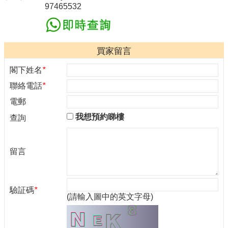
97465532
買家留言
閣下姓名
*
聯絡電話
*
電郵
我想預約睇樓
查詢
留言
驗証碼
*
(請輸入圖中的英文字母)