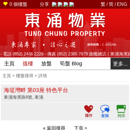
0
個樓盤
分享
繁
/
简
/
ENG
 2436 2228 - 傳真 (852) 2385 7879 旗艦總店 ( 東涌海濱路12號藍
主頁
搵樓
放盤
筍盤 Blog
更多...
主頁
>
樓盤搜尋
> 詳情
海堤灣畔 第03座 特色平台
東涌海濱路8號, 東涌
« 返回搜尋
下頁 >