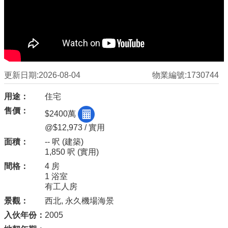
更新日期:2026-08-04
物業編號:1730744
用途：
住宅
售價：
$2400萬
@$12,973 / 實用
面積：
-- 呎
(建築)
1,850 呎
(實用)
間格：
4 房
1 浴室
有工人房
景觀：
西北, 永久機場海景
入伙年份：
2005