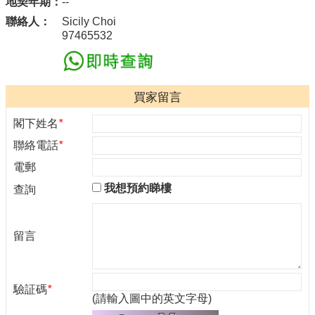
地契年期：
--
聯絡人：
Sicily Choi
97465532
買家留言
閣下姓名
*
聯絡電話
*
電郵
我想預約睇樓
查詢
留言
驗証碼
*
(請輸入圖中的英文字母)