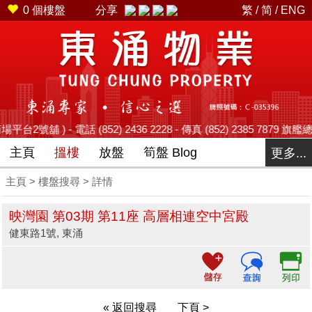
0
個樓盤
分享
繁
/
简
/
ENG
 - 電話 (852) 2436 2228 - 傳真 (852) 2385 7879 旗艦總店 
主頁
搵樓
放盤
筍盤 Blog
更多...
主頁
>
樓盤搜尋
> 詳情
映灣園 第03期 第11座 高層相連空中宮殿
健東路1號, 東涌
« 返回搜尋
下頁 >