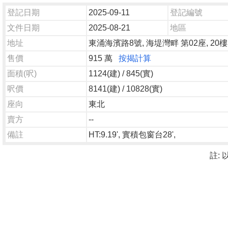
登記日期
2025-09-11
登記編號
文件日期
2025-08-21
地區
地址
東涌海濱路8號, 海堤灣畔 第02座, 20樓
售價
915 萬
按揭計算
面積(呎)
1124(建) / 845(實)
呎價
8141(建) / 10828(實)
座向
東北
賣方
--
備註
HT:9.19', 實積包窗台28',
註: