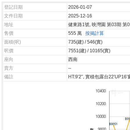
登記日期
2026-01-07
文件日期
2025-12-16
地址
健東路1號, 映灣園 第03期 第0
售價
555 萬
按揭計算
面積(呎)
735(建) / 546(實)
呎價
7551(建) / 10165(實)
座向
西南
賣方
--
備註
HT:9'2", 實積包露台22'UP16'