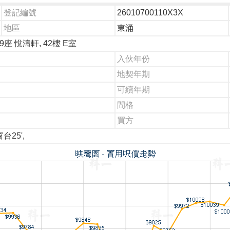
登記編號
26010700110X3X
地區
東涌
9座 悅濤軒, 42樓 E室
入伙年份
地契年期
可續年期
間格
買方
窗台25',