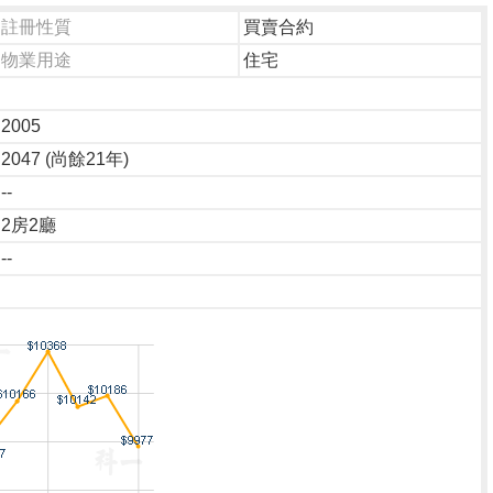
註冊性質
買賣合約
物業用途
住宅
2005
2047 (尚餘21年)
--
2房2廳
--