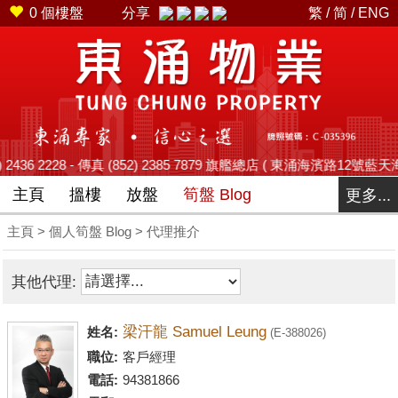
0
個樓盤
分享
繁
/
简
/
ENG
28 - 傳真 (852) 2385 7879 旗艦總店 ( 東涌海濱路12號藍天海岸商場平台2號
主頁
搵樓
放盤
筍盤 Blog
更多...
主頁
>
個人筍盤 Blog
> 代理推介
其他代理:
梁汗龍 Samuel Leung
姓名:
(E-388026)
職位:
客戶經理
電話:
94381866