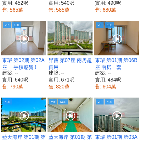
實用: 452呎
實用: 540呎
實用: 490呎
售: 565萬
售: 585萬
售: 680萬
VR
KOL
VR
KOL
東環 第02期 第02A
昇薈 第07座 兩房超
東環 第01期 第06B
座 一手樓感覺 !
實用
座 兩房一套
建築: --
建築: --
建築: --
實用: 640呎
實用: 671呎
實用: 484呎
售: 790萬
售: 820萬
售: 604萬
KOL
VR
KOL
VR
KOL
藍天海岸 第01期 第
藍天海岸 第01期 第
東環 第01期 第03A