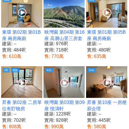
KOL
KOL
東環 第02期 第01B
映灣園 第04期 第16
東環 第01期 第05B
座 兩房兩廁
座 高層山景三房套
座 兩房兩廁
建築: --
建築: 976呎
建築: --
實用: 484呎
實用: 718呎
實用: 480呎
售: 610萬
售: 770萬
售: 635萬
VR
KOL
KOL
KOL
昇薈 第02座 二房單
映灣園 第03期 第09
昇薈 第10座 一房梗
位有貯物房
座 悅濤軒
廚企理
建築: --
建築: 1228呎
建築: --
實用: 702呎
實用: 928呎
實用: 445呎
售: 808萬
售: 990萬
售: 580萬