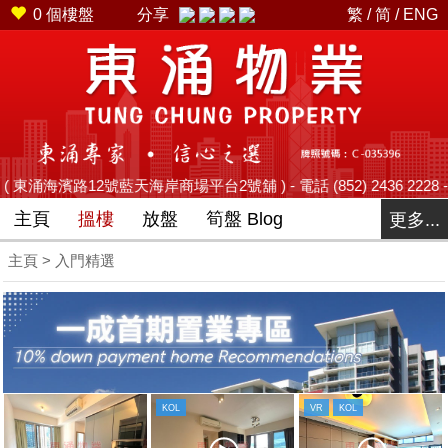
0
個樓盤
分享
繁
/
简
/
ENG
海濱路12號藍天海岸商場平台2號舖 ) - 電話 (852) 2436 2228 - 傳真 (8
主頁
搵樓
放盤
筍盤 Blog
更多...
主頁
> 入門精選
KOL
VR
KOL