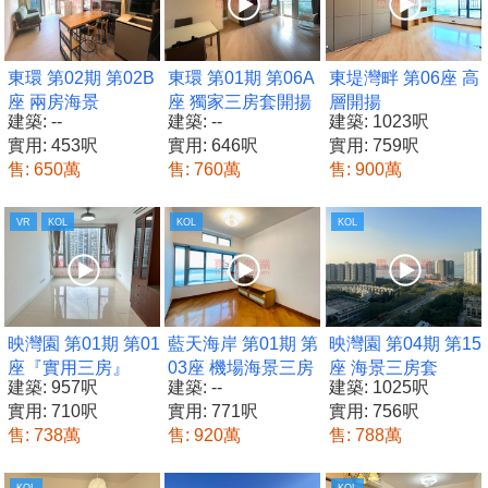
東環 第02期 第02B
東環 第01期 第06A
東堤灣畔 第06座 高
座 兩房海景
座 獨家三房套開揚
層開揚
建築: --
建築: --
建築: 1023呎
實用: 453呎
實用: 646呎
實用: 759呎
售: 650萬
售: 760萬
售: 900萬
VR
KOL
KOL
KOL
映灣園 第01期 第01
藍天海岸 第01期 第
映灣園 第04期 第15
座『實用三房』
03座 機場海景三房
座 海景三房套
建築: 957呎
建築: --
建築: 1025呎
實用: 710呎
實用: 771呎
實用: 756呎
售: 738萬
售: 920萬
售: 788萬