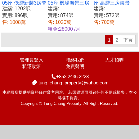
05座 低層新裝3房套
05座 機場海景三房
座 高層三房海景
建築: 1202呎
建築: --
建築: --
套
實用: 896呎
實用: 874呎
實用: 572呎
售: 1008萬
售: 1020萬
售: 700萬
租金:28000 /月
1
2
下頁
管理員登入
聯絡我們
人才招聘
私隱政策
免責聲明
+852 2436 2228
tung_chung_property@yahoo.com
本網頁所提供的資料僅作參考用途。 若因錯漏而引致任何不便或損失，本公
司概不負責。
Copyright © Tung Chung Property. All Right Reserved.