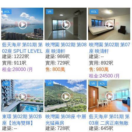
KOL
VR
KOL
藍天海岸 第01期 第
映灣園 第02期 第08
映灣園 第02期 第07
02座 SPLIT LEVEL
座 映濤軒
座 映濤軒
建築: 1222呎
建築: 986呎
建築: --
實用: 911呎
實用: 729呎
實用: 892呎
租金:28000 /月
售: 800萬
售: 980萬
租金:24500 /月
VR
VR
VR
KOL
東環 第02期 第02B
映灣園 第08座 中層
藍天海岸 第01期 第
座【池海雙輝】
光猛兩房
03座 二房正南無敵
建築: --
建築: 728呎
建築: 645呎
山景