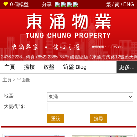
0
個樓盤
分享
繁
/
简
/
ENG
8 - 傳真 (852) 2385 7879 旗艦總店 ( 東涌海濱路12號藍天海岸商場平台2號舖
主頁
搵樓
放盤
筍盤 Blog
更多...
主頁
> 平面圖
地區:
大廈/街道: