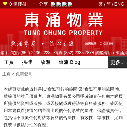
0
個樓盤
分享
繁
/
简
/
ENG
852) 2436 2228 - 傳真 (852) 2385 7879 旗艦總店 ( 東涌海濱路
主頁
搵樓
放盤
筍盤 Blog
更多...
主頁
> 免責聲明
本網頁所載的資料是以"實際可行的範圍"及"實際可用的範圍"免
費提供的並只供參考。東涌物業有限公司明確卸棄任何由本網頁
所提供的資料或服務，或因接觸或獲得該等資料或服務，或因使
用本網頁而獲得的結果而出現的任何形式的陳述、保證或責任，
包括但不限於任何對該等資料的合法性、有效性、準確性、足夠
性或可被執行性的保證。