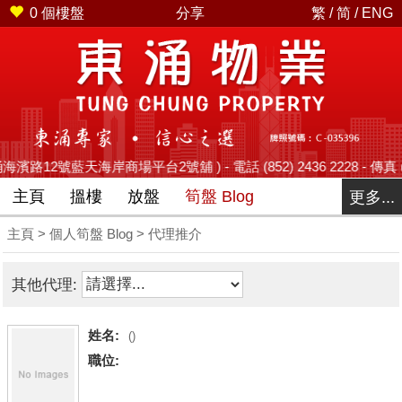
0
個樓盤
分享
繁
/
简
/
ENG
路12號藍天海岸商場平台2號舖 ) - 電話 (852) 2436 2228 - 傳真 (852
主頁
搵樓
放盤
筍盤 Blog
更多...
主頁
>
個人筍盤 Blog
> 代理推介
其他代理:
姓名:
()
職位: