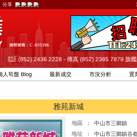
分享
436 2228 - 傳真 (852) 2385 7879 旗艦總店 ( 
個人
筍盤 Blog
最新成交
市況分析
置
雅苑新城
地區
：
中山市三鄉鎮
地址
：
中山市三鄉鎮谷都大