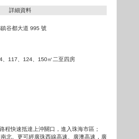
詳細資料
谷都大道 995 號
、117、124、150㎡二至四房
公里路程快速抵達上沖關口，進入珠海市區；
山南北。更可經廣珠西線高速、廣澳高速，廣