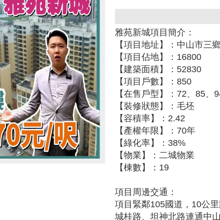
雅苑新城項目簡介：
【項目地址】：中山市三鄉鎮
【項目佔地】：16800
【建築面積】：52830
【項目戶數】：850
【在售戶型】：72、85、94
【裝修狀態】：毛坯
【容積率】：2.42
【產權年限】：70年
【綠化率】：38%
【物業】：二城物業
【棟數】：19
項目周邊交通：
項目緊鄰105國道，10
城桂路、坦神北路連通中