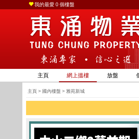
我的最愛
0
個樓盤
店 ( 東涌海濱路12號藍天海岸商場平台2號舖 ) - 電話 (852) 2
主頁
網上搵樓
放盤
主頁
>
國內樓盤
> 雅苑新城