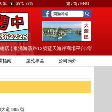
天氣:
28°C
83%
繁
/
简
/
ENG
東涌海濱路12號藍天海岸商場平台2號舖 ) - 電話 (852) 2436 
業指南
屋苑專區
公司簡介
道 995 號