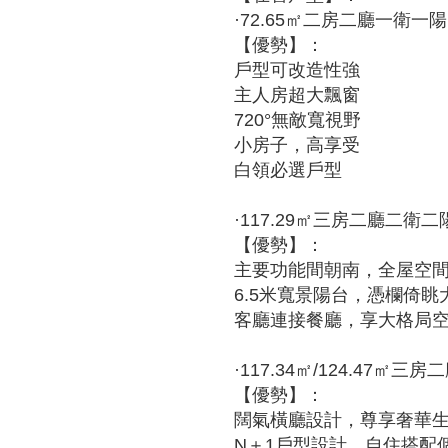
·72.65㎡二房二廳一衛一陽
【優勢】：
戶型可改造性強
主人房超大飄窗
720°無敵寬視野
小房子，高享受
白領必選戶型
·117.29㎡三房二廳二衛二
【優勢】：
主要功能間朝南，全屋空
6.5米寬景陽台，憑欄倚
客廳連接餐廳，享大格局
·117.34㎡/124.47㎡三
【優勢】：
闊氣橫廳設計，尊享奢華
N＋1戶型設計，自住搭配