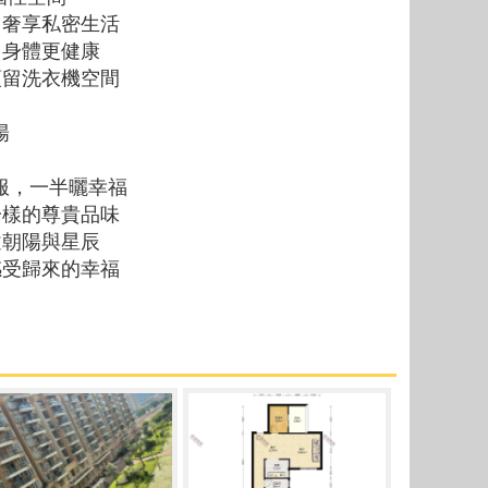
，奢享私密生活
，身體更健康
預留洗衣機空間
陽
衣服，一半曬幸福
一樣的尊貴品味
逅朝陽與星辰
感受歸來的幸福