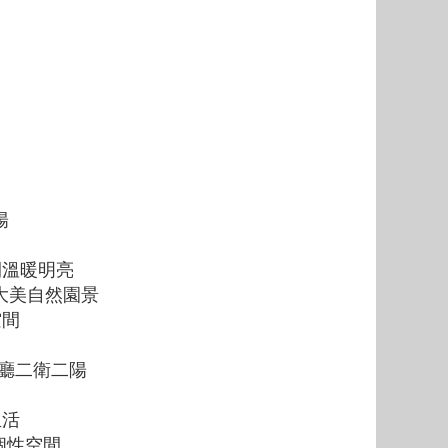
陽
間溫暖明亮
眺大美自然園景
空間
房二廳二衛二陽
生活
個性空間