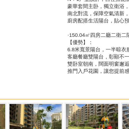
豪華套間主卧，獨立衛浴
南北對流，保障空氣清新
廚房配搭生活陽台，貼心
·150.04㎡四房二廳二衛二
【優勢】：
6.8米寬景陽台，一半晾
客廳餐廳雙陽台，彰顯不
雙卧室朝南，闊面明窗邂
推門入戶花園，讓您提前