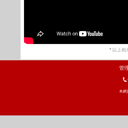
*
以上相片
管
本網