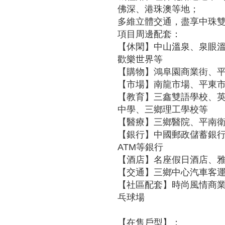
佛深、港珠澳等地；
多維立體交通，盡享中珠
項目周邊配套：
【休閑】中山溫泉、泉眼
歡樂世界等
【購物】鴻阜園商業街、
【市場】南龍市場、平東
【教育】三鑫雙語學校、
中學、三鄉理工學校等
【醫療】三鄉醫院、平南
【銀行】中國郵政儲蓄銀行
ATM等銀行
【酒店】名座假日酒店、
【交通】三鄉中心汽車客
【社區配套】時尚風情商
乓球場
【在售戶型】：