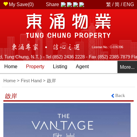
My Save(
0
)
Share
繁
/
简
/
ENG
Tung Chung, N.T. ) - Tel (852) 2436 2228 - Fax (852) 2385 7879 Flag
Home
Property
Listing
Agent
More...
Home
>
First Hand
> 啟岸
Back
啟岸