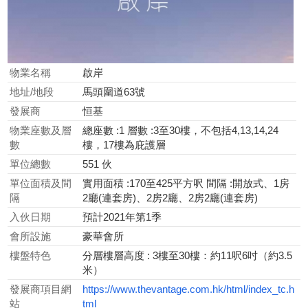
物業名稱
啟岸
地址/地段
馬頭圍道63號
發展商
恒基
物業座數及層
總座數 :1 層數 :3至30樓，不包括4,13,14,24
數
樓，17樓為庇護層
單位總數
551 伙
單位面積及間
實用面積 :170至425平方呎 間隔 :開放式、1房
隔
2廳(連套房)、2房2廳、2房2廳(連套房)
入伙日期
預計2021年第1季
會所設施
豪華會所
樓盤特色
分層樓層高度 : 3樓至30樓：約11呎6吋（約3.5
米）
發展商項目網
https://www.thevantage.com.hk/html/index_tc.h
站
tml