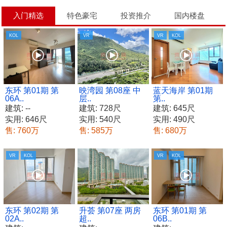
入门精选
特色豪宅
投资推介
国内楼盘
KOL
VR
VR
KOL
东环 第01期 第
映湾园 第08座 中
蓝天海岸 第01期
06A..
层..
第..
建筑: --
建筑: 728尺
建筑: 645尺
实用: 646尺
实用: 540尺
实用: 490尺
售: 760万
售: 585万
售: 680万
VR
KOL
VR
KOL
东环 第02期 第
升荟 第07座 两房
东环 第01期 第
02A..
超..
06B..