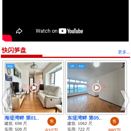
快闪笋盘
更多...
KOL
05..
蓝天海岸 第01..
海堤湾畔 第
售
售
 尺
建筑: 1189 尺
建筑: 766 尺
尺
实用: 874 尺
实用: 562 尺
880万
1000万