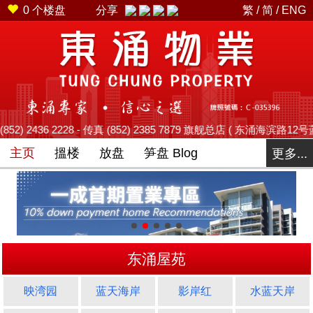
0
个楼盘
分享
繁
/
简
/
ENG
228 - 传真 (852) 2385 7879 旗舰总店 ( 东涌海滨路12号蓝天海岸商场平台2
主页
搵楼
放盘
笋盘 Blog
更多...
东涌屋苑
映湾园
蓝天海岸
影岸红
水蓝天岸