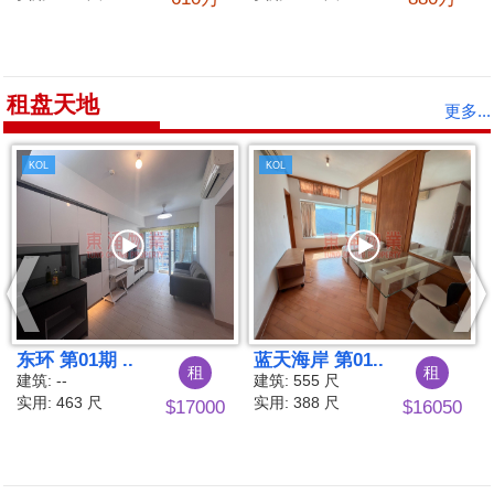
租盘天地
更多...
KOL
KOL
01..
映湾园 第03期..
映湾园 第0
租
租
尺
建筑: --
建筑: 865 尺
尺
实用: 563 尺
实用: 637 尺
$16050
$17800