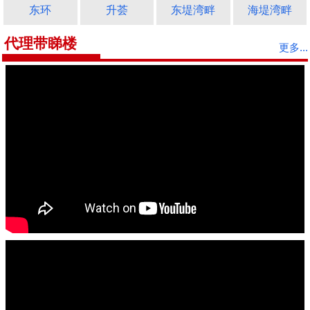
东环
升荟
东堤湾畔
海堤湾畔
代理带睇楼
更多...