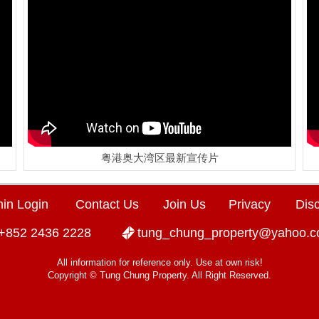
粤港奥大湾区最新宣传片
in Login
Contact Us
Join Us
Privacy
Dis
+852 2436 2228
tung_chung_property@yahoo.
All information for reference only. Use at own risk!
Copyright © Tung Chung Property. All Right Reserved.