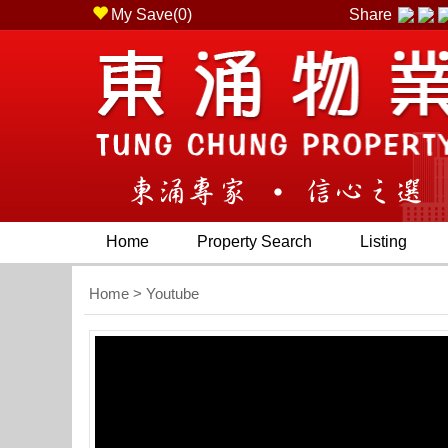
My Save(
0
)
Share
gship Branch ( Shop 2, on podium 1/F, Coastal Skyl
Home
Property Search
Listing
Home
> Youtube