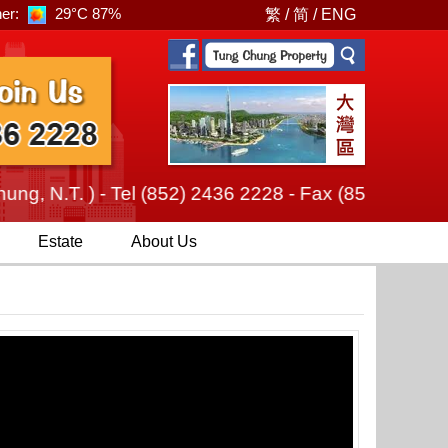
er:
29°C
87%
繁
/
简
/
ENG
N.T. ) - Tel (852) 2436 2228 - Fax (852) 2385 7879
Estate
About Us