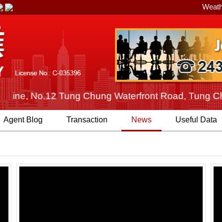
Weath
ine, No.12 Tung Chung Waterfront Road, Tung Chung, 
Agent
Blog
Transaction
News
Useful Data