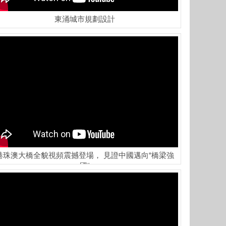
東涌城市規劃設計
港珠澳大橋全貌視頻震撼登場， 見證中國邁向“橋梁強
國“