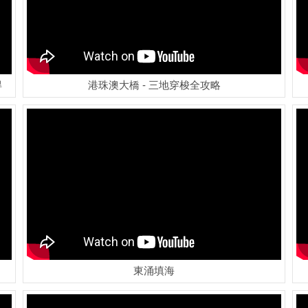
得
港珠澳大橋 - 三地穿梭全攻略
東涌填海