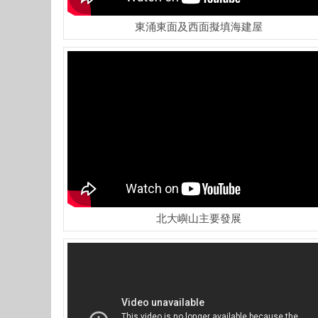
東涌東面及西面擬填海建屋
北大嶼山主要發展