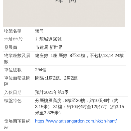
物業名稱
瑧尚
地址/地段
九龍城道68號
發展商
市建局 新世界
物業座數及層
總座數 :1座 層數 :8至31樓，不包括13,14,24樓
數
單位總數
294個
單位面積及間
間隔 :1房2廳、2房2廳
隔
入伙日期
預計2021年第1季
樓盤特色
分層樓層高度 : 8樓至30樓：約10呎4吋（約
3.15米） 31樓：約10呎4吋至12呎7吋（約3.15
米至3.825米）
發展商項目網
https://www.artisangarden.com.hk/zh-hant/
站