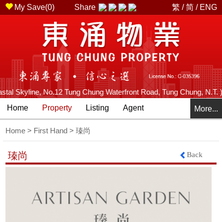
My Save(
0
)
Share
繁
/
简
/
ENG
tal Skyline, No.12 Tung Chung Waterfront Road, Tung Chung, N.T. ) -
Home
Property
Listing
Agent
More...
Home
>
First Hand
> 瑧尚
Back
瑧尚