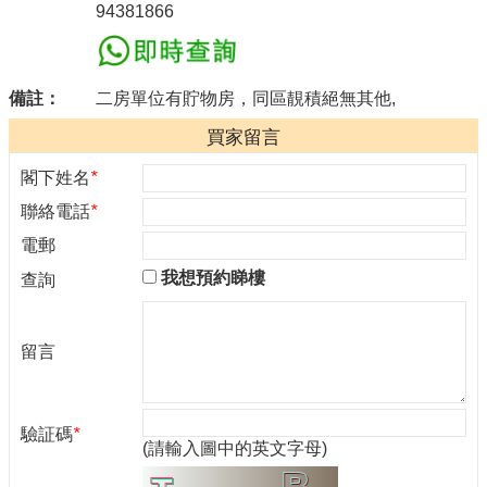
94381866
備註：
二房單位有貯物房，同區靚積絕無其他,
買家留言
閣下姓名
*
聯絡電話
*
電郵
我想預約睇樓
查詢
留言
驗証碼
*
(請輸入圖中的英文字母)