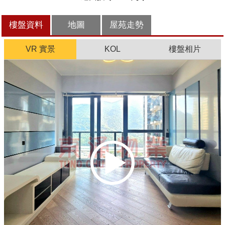
樓盤資料
地圖
屋苑走勢
VR 實景
KOL
樓盤相片