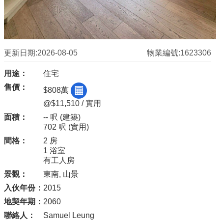
更新日期:2026-08-05
物業編號:1623306
用途：
住宅
售價：
$808萬
@$11,510 / 實用
面積：
-- 呎
(建築)
702 呎
(實用)
間格：
2 房
1 浴室
有工人房
景觀：
東南, 山景
入伙年份：
2015
地契年期：
2060
聯絡人：
Samuel Leung