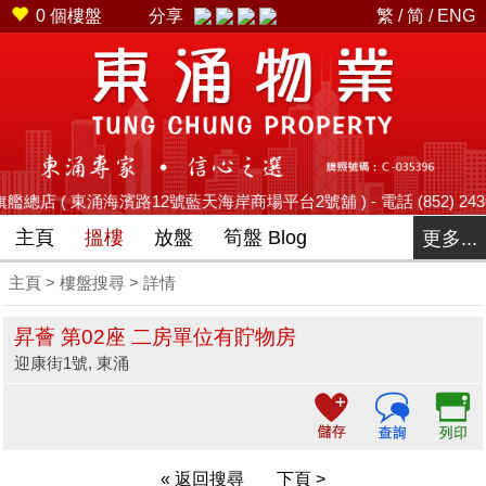
0
個樓盤
分享
繁
/
简
/
ENG
總店 ( 東涌海濱路12號藍天海岸商場平台2號舖 ) - 電話 (852) 2436 2228 -
主頁
搵樓
放盤
筍盤 Blog
更多...
主頁
>
樓盤搜尋
> 詳情
昇薈 第02座 二房單位有貯物房
迎康街1號, 東涌
« 返回搜尋
下頁 >