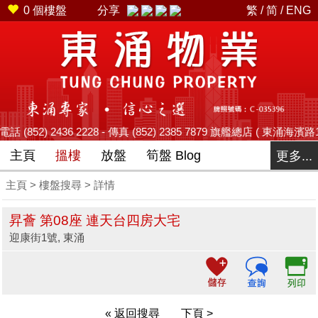
0
個樓盤
分享
繁
/
简
/
ENG
2436 2228 - 傳真 (852) 2385 7879 旗艦總店 ( 東涌海濱路12號藍天
主頁
搵樓
放盤
筍盤 Blog
更多...
主頁
>
樓盤搜尋
> 詳情
昇薈 第08座 連天台四房大宅
迎康街1號, 東涌
« 返回搜尋
下頁 >