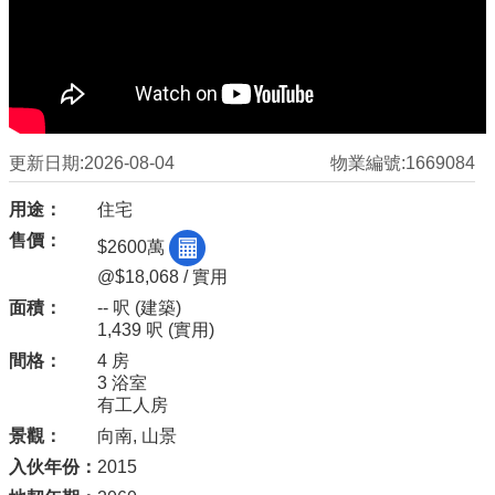
更新日期:2026-08-04
物業編號:1669084
用途：
住宅
售價：
$2600萬
@$18,068 / 實用
面積：
-- 呎
(建築)
1,439 呎
(實用)
間格：
4 房
3 浴室
有工人房
景觀：
向南, 山景
入伙年份：
2015