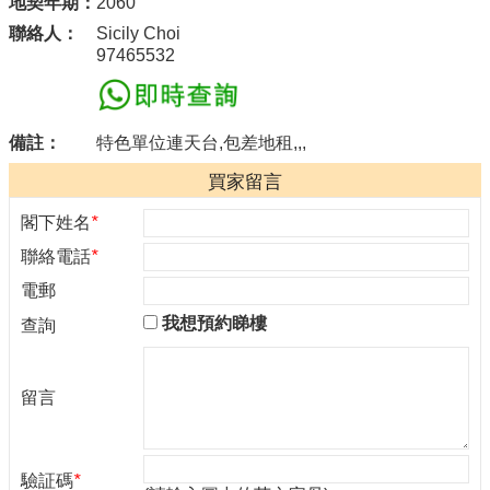
地契年期：
2060
聯絡人：
Sicily Choi
97465532
備註：
特色單位連天台,包差地租,,,
買家留言
閣下姓名
*
聯絡電話
*
電郵
我想預約睇樓
查詢
留言
驗証碼
*