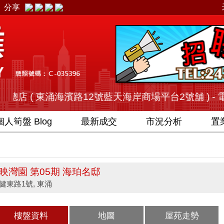
分享
店 ( 東涌海濱路12號藍天海岸商場平台2號舖 ) - 電話 (852) 2
個人
筍盤 Blog
最新成交
市況分析
置
映灣園 第05期 海珀名邸
健東路1號, 東涌
樓盤資料
地圖
屋苑走勢