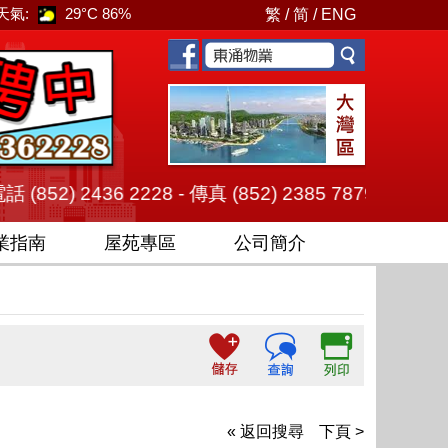
天氣:
29°C
86%
繁
/
简
/
ENG
436 2228 - 傳真 (852) 2385 7879 旗艦總店 ( 
業指南
屋苑專區
公司簡介
« 返回搜尋
下頁 >