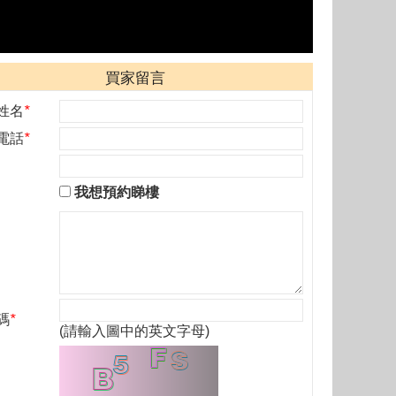
買家留言
姓名
*
電話
*
我想預約睇樓
碼
*
(請輸入圖中的英文字母)