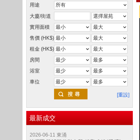
用途
大廈/街道
實用面積
售價 (HK$)
租金 (HK$)
房間
浴室
車位
[重設]
最新成交
2026-06-11
東涌