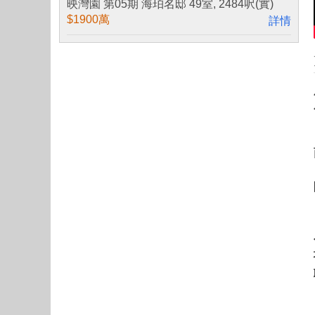
映灣園 第05期 海珀名邸 49室, 2484呎(實)
$1900萬
詳情