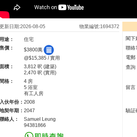
更新日期:2026-08-05
物業編號:1694372
閣下
用途：
住宅
售價：
聯絡
$3800萬
電郵
@$15,385 / 實用
面積：
3,812 呎
(建築)
查詢
2,470 呎
(實用)
間格：
4 房
5 浴室
留言
有工人房
入伙年份：
2008
地契年期：
2047
驗証
聯絡人：
Samuel Leung
94381866