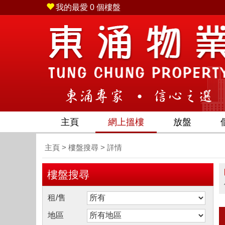
我的最愛
0
個樓盤
2) 2436 2228 - 傳真 (852) 2385 7879 旗艦總
主頁
網上搵樓
放盤
主頁
>
樓盤搜尋
> 詳情
樓盤搜尋
租/售
地區