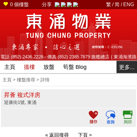
0
個樓盤
分享
繁
/
简
/
ENG
2436 2228 - 傳真 (852) 2385 7879 旗艦總店 ( 東涌海濱路12號藍天
主頁
搵樓
放盤
筍盤 Blog
更多...
主頁
>
樓盤搜尋
> 詳情
昇薈 複式洋房
迎康街1號, 東涌
« 返回搜尋
下頁 >