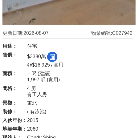
更新日期:2026-08-07
物業編號:C027942
用途：
住宅
售價：
$3380萬
@$16,925 / 實用
面積：
-- 呎
(建築)
1,997 呎
(實用)
間格：
4 房
有工人房
景觀：
東北
裝修：
( 有泳池)
入伙年份：
2015
地契年期：
2060
聯絡人：
Candy Shing