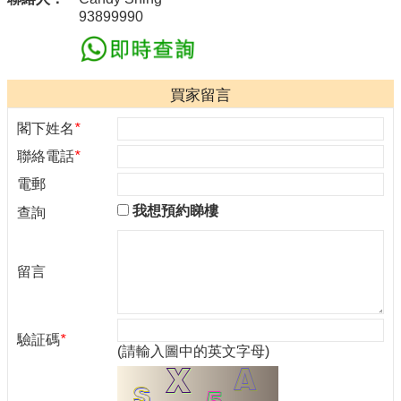
93899990
買家留言
閣下姓名
*
聯絡電話
*
電郵
我想預約睇樓
查詢
留言
驗証碼
*
(請輸入圖中的英文字母)