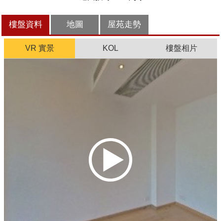
樓盤資料
地圖
屋苑走勢
VR 實景
KOL
樓盤相片