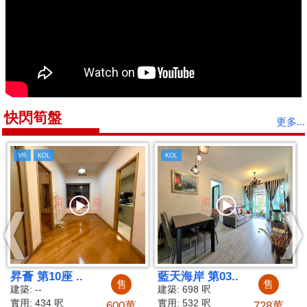
快閃筍盤
更多...
KOL
 第03..
映灣園 第03期..
東環 第0
售
售
8 呎
建築: 749 呎
建築: --
2 呎
實用: 563 呎
實用: 46
728萬
620萬