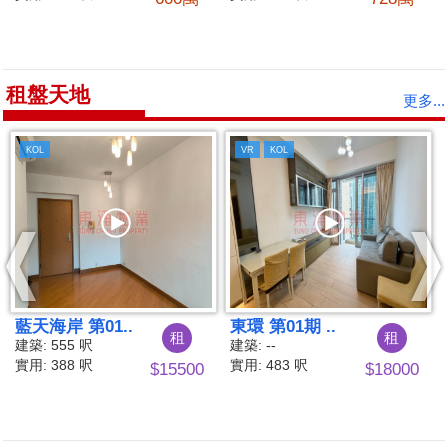
租盤天地
更多...
L
KOL
KOL
1期 ..
東環 第01期 ..
藍天海岸 
租
租
建築: --
建築: 64
3 呎
實用: 471 呎
實用: 49
$18000
$17500