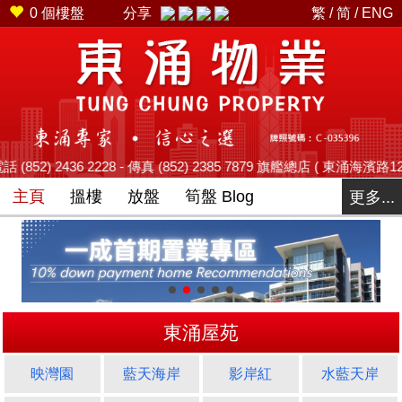
0
個樓盤
分享
繁
/
简
/
ENG
 2228 - 傳真 (852) 2385 7879 旗艦總店 ( 東涌海濱路12號藍天海岸商場
主頁
搵樓
放盤
筍盤 Blog
更多...
東涌屋苑
映灣園
藍天海岸
影岸紅
水藍天岸