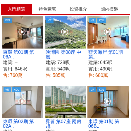
入門精選
特色豪宅
投資推介
國內樓盤
KOL
VR
VR
KOL
東環 第01期 第
映灣園 第08座 中
藍天海岸 第01期
06A..
層..
第..
建築: --
建築: 728呎
建築: 645呎
實用: 646呎
實用: 540呎
實用: 490呎
售: 760萬
售: 585萬
售: 680萬
VR
KOL
VR
KOL
東環 第02期 第
昇薈 第07座 兩房
東環 第01期 第
02A..
超..
06B..