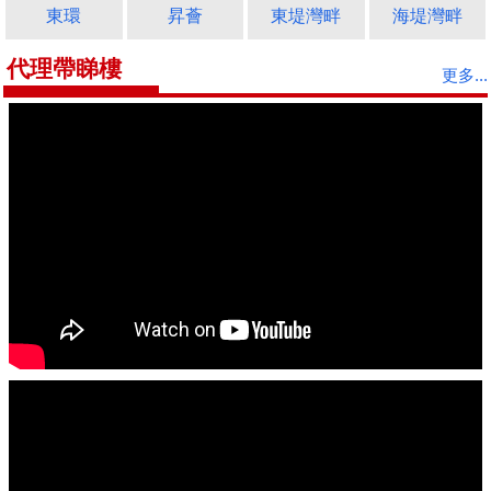
東環
昇薈
東堤灣畔
海堤灣畔
代理帶睇樓
更多...